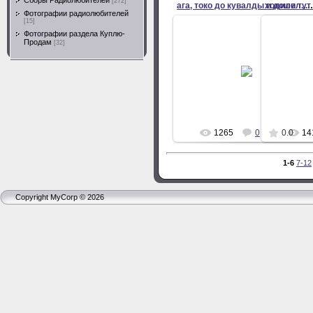
Cборы Радиолюбителей
[272]
ага, токо до кувалды и д
Фотографии радиолюбителей
[15]
Фотографии раздела Куплю-
Продам
[32]
04.Июля.2011
0
ra6lfr
1265
0
0.0
14
1-6
7-12
Copyright MyCorp © 2026