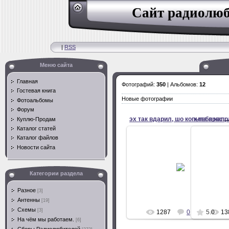
Сайт радиолюб
|
RSS
Меню сайта
Главная
Фотографий:
350
| Альбомов:
12
Гостевая книга
Новые фотографии
Фотоальбомы
Форум
хлеба напр
эх так вдарил, шо копыта прастеряли... RQ7M
Куплю-Продам
Каталог статей
Каталог файлов
Новости сайта
04.Июля.2011
0
Категории раздела
ra6lfr
Разное
[3]
Антенны
[19]
Схемы
[3]
1287
0
5.0
13
На чём мы работаем.
[6]